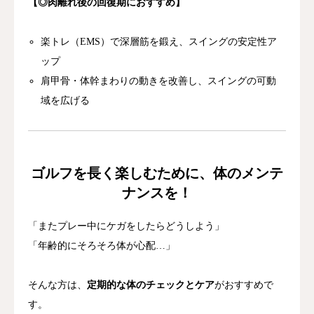
【◎肉離れ
後
の
回復
期
に
おすすめ】
楽
ト
レ（
EMS）
で
深層
筋
を
鍛
え、
スイング
の
安定性
ア
ップ
肩
甲骨・
体
幹
まわり
の
動き
を
改善
し、
スイング
の
可動
域
を
広げる
ゴルフ
を
長
く
楽しむ
ため
に、
体
の
メンテ
ナンス
を！
「
また
プレー
中
に
ケガ
を
したら
どう
しよう」
「
年齢
的
に
そろそろ
体
が
心配…」
そんな
方
は、
定期
的
な
体
の
チェック
と
ケア
が
おすすめ
で
す。