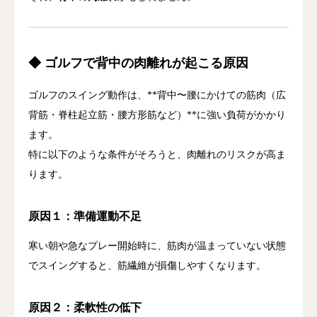
◆
ゴルフ
で
背中
の
肉離れ
が
起こる
原因
ゴルフ
の
スイング
動作
は、**
背中〜
腰
にかけて
の
筋肉（
広
背筋・
脊柱
起立
筋・
腰
方形
筋
など）**
に
強い
負荷
が
かかり
ます。
特に
以下
の
よう
な
条件
が
そろう
と、
肉離れ
の
リスク
が
高ま
り
ます。
原因
１：
準備
運動
不足
寒い
朝
や
急
な
プレー
開始
時に、
筋肉
が
温
まっ
てい
ない
状態
で
スイング
すると、
筋繊維
が損傷
し
や
すく
なり
ます。
原因
２：
柔軟性
の
低下