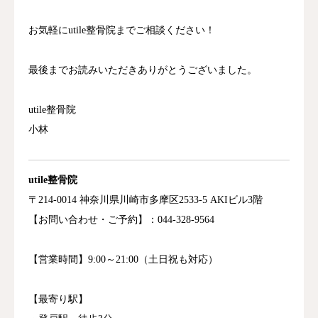
お
気軽
にu
tile
整骨
院
まで
ご
相談
くだ
さい！
最後までお読みいただきありがとうございました。
utile整骨院
小林
utile
整骨
院
〒214
-0014
神奈川
県
川崎
市
多摩
区2533-5 AKIビル3階
【お
問い合わせ・
ご
予約】：
044-328
-9564
【営業
時間】9
:
00～
21:
00（
土日
祝
も
対応）
【最寄り駅】