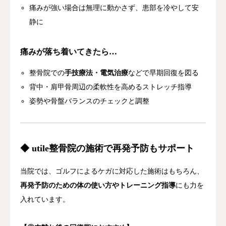
痛み
が
強い
場合
は
無理
に
動
かさ
ず、
患部
を
冷や
し
て
安
静
に
痛み
が
落ち
着い
て
き
たら…
整骨
院
で
の
手技
療法
・
電気
治療
など
で
早期
回復
を
図る
背中・
肩
甲骨
周辺
の
柔軟性
を
高める
ストレッチ
指導
姿勢
や
骨盤
バランス
の
チェック
と
調整
◆ u
tile
整骨
院
の
施術
で
再発
予防
も
サポート
当
院
では、
ゴルフ
による
ケガ
に
対応
した
施術
は
もちろん、
再発
予防
の
ため
の
体
の
使い方
や
トレーニング
指導
に
も
力
を
入れ
てい
ます。