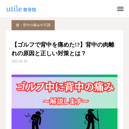
ブログ
腰・背中の痛みや不調
【ゴルフで背中を痛めた!?】背中の肉離れの原因と正しい対策とは？
腰・背中の痛みや不調
WEB予約
お問い合わせ
【ゴルフで背中を痛めた!?】背中の肉離
れの原因と正しい対策とは？
公式LINE
Instagram
2025.05.19
ホーム
施術紹介
院長紹介
料金
適応症状