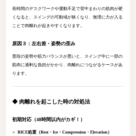
長時間
の
デスク
ワーク
や
運動
不足
で
背中
まわり
の
筋肉
が
硬
く
なる
と、
スイング
の
可動
域
が
狭
く
なり、
無理
に
力
が
入る
こと
で
肉離れ
が
起
き
や
すく
なり
ます。
原因
３：
左右
差・
姿勢
の
歪み
普段
の
姿勢
や
筋力
バランス
が
悪い
と、
スイング
中
に
一部
の
筋肉
に
過剰
な
負担
が
かかり、肉離れ
に
つながる
ケース
が
あ
り
ます。
◆
肉離れ
を
起
こ
した
時
の
対処
法
初期
対応（
48
時間
以内
が
カギ！）
RICE
処置（
Rest・
Ice・
Compression・
Elevation）