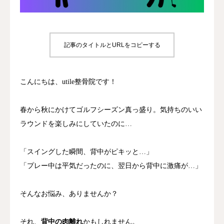
診療時間/アクセス
お問い合わせ
記事のタイトルとURLをコピーする
utileブログ
こんにちは、u
tile
整骨
院
です！
良くある質問
春
から
秋
にかけて
ゴルフ
シーズン
真っ盛り。
気持ち
の
いい
ラウンド
を
楽しみ
にし
てい
た
の
に…
「
スイング
した
瞬間、
背中
が
ピキッ
と…」
「
プレー
中
は
平気
だ
っ
た
の
に、
翌日
から
背中
に
激痛
が…」
そんな
お
悩み、
ありま
せん
か？
それ、
背中
の
肉離れ
かも
し
れ
ま
せん。