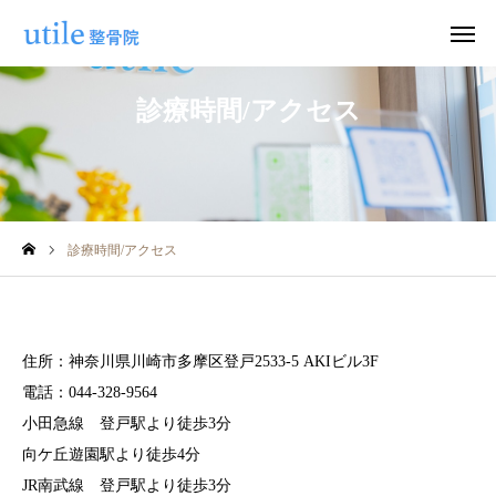
診療時間/アクセス
WEB予約
お問い合わせ
公式LINE
Instagram
診療時間/アクセス
ホーム
施術紹介
住所：神奈川県川崎市多摩区登戸2533-5 AKIビル3F
院長紹介
電話：044-328-9564
小田急線 登戸駅より徒歩3分
料金
向ケ丘遊園駅より徒歩4分
適応症状
JR南武線 登戸駅より徒歩3分