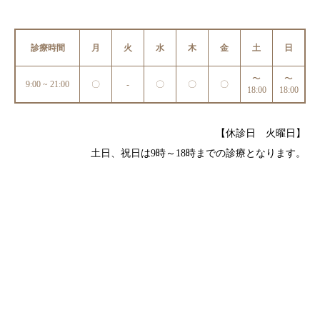
診療時間/アクセス
診療時間
月
火
水
木
金
土
日
お問い合わせ
〜
〜
9:00 ~ 21:00
〇
-
〇
〇
〇
18:00
18:00
utileブログ
良くある質問
【休診日 火曜日】
土日、祝日は9時～18時までの診療となります。