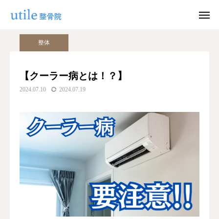
ブログ
整体
【クーラー病とは！？】
整体
WEB予約
お問い合わせ
【クーラー病とは！？】
2024.07.10
2024.07.19
公式LINE
Instagram
ホーム
施術紹介
院長紹介
料金
適応症状