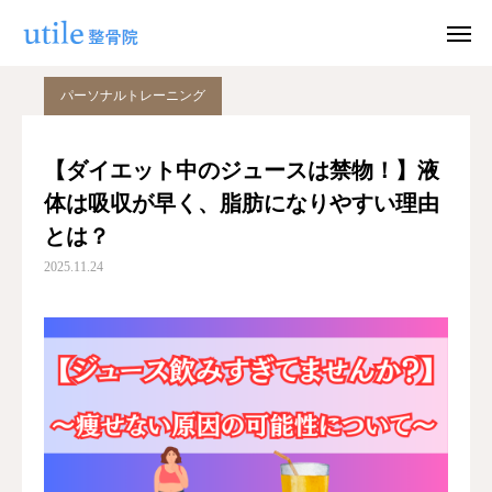
ブログ
パーソナルトレーニング
【ダイエット中のジュースは禁物！】液体は吸収が早く、脂肪になりやすい理由とは？
パーソナルトレーニング
WEB予約
お問い合わせ
【ダイエット中のジュースは禁物！】液
体は吸収が早く、脂肪になりやすい理由
公式LINE
Instagram
とは？
ホーム
2025.11.24
施術紹介
院長紹介
料金
適応症状