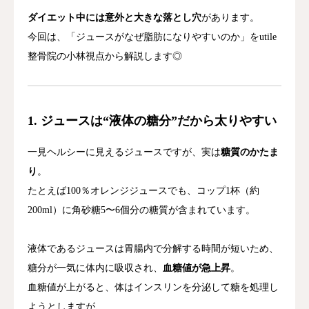
ダイエット中には意外と大きな落とし穴
があります。
今回は、「ジュースがなぜ脂肪になりやすいのか」をutile
整骨院の小林視点から解説します◎
1. ジュースは“液体の糖分”だから太りやすい
一見ヘルシーに見えるジュースですが、実は
糖質のかたま
り
。
たとえば100％オレンジジュースでも、コップ1杯（約
200ml）に角砂糖5〜6個分の糖質が含まれています。
液体であるジュースは胃腸内で分解する時間が短いため、
糖分が一気に体内に吸収され、
血糖値が急上昇
。
血糖値が上がると、体はインスリンを分泌して糖を処理し
ようとしますが、