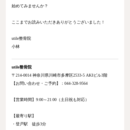
始めてみませんか？
ここまでお読みいただきありがとうございました！
utile整骨院
小林
utile
整骨
院
〒214
-0014
神奈川
県
川崎
市
多摩
区2533-5 AKIビル3階
【お
問い合わせ・
ご
予約】：
044-328
-9564
【営業
時間】9
:
00～
21:
00（
土日
祝
も
対応）
【最寄り駅】
・登戸駅 徒歩3分