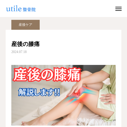
ブログ
産後ケア
産後の膝痛
産後ケア
WEB予約
お問い合わせ
産後の膝痛
2024.07.18
公式LINE
Instagram
ホーム
施術紹介
院長紹介
料金
適応症状