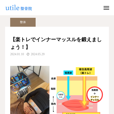
ブログ
整体
【楽トレでインナーマッスルを鍛えましょう！】
整体
WEB予約
お問い合わせ
【楽トレでインナーマッスルを鍛えまし
ょう！】
公式LINE
Instagram
2024.01.10
2024.05.29
ホーム
施術紹介
院長紹介
料金
適応症状