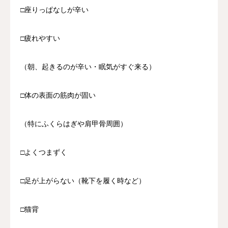
□座りっぱなしが辛い
□疲れやすい
（朝、起きるのが辛い・眠気がすぐ来る）
□体の表面の筋肉が固い
（特にふくらはぎや肩甲骨周囲）
□よくつまずく
□足が上がらない（靴下を履く時など）
□猫背