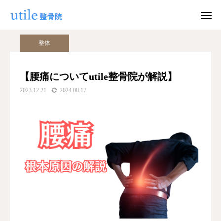
ブログ
整体
【腰痛についてutile整骨院が解説】
整体
WEB予約
お問い合わせ
【腰痛についてutile整骨院が解説】
2023.12.21
2024.08.17
公式LINE
Instagram
ホーム
施術紹介
院長紹介
料金
適応症状