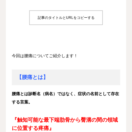
診療時間/アクセス
記事のタイトルとURLをコピーする
お問い合わせ
utileブログ
良くある質問
今回は腰痛についてご紹介します！
【腰痛とは】
腰痛とは診断名（病名）ではなく、症状の名前として存在
する言葉。
『
触知可能な最下端肋骨から
臀溝の間の領域
に位置する疼痛
』