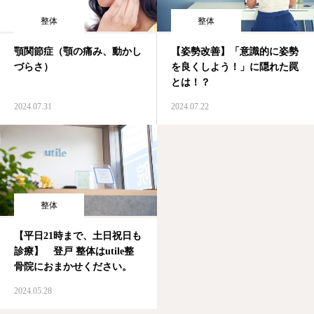
整体
整体
顎関節症（顎の痛み、動かし
【姿勢改善】「意識的に姿勢
づらさ）
を良くしよう！」に隠れた罠
とは！？
2024.07.31
2024.07.22
整体
【平日21時まで、土日祝日も
診療】 登戸 整体はutile整
骨院におまかせください。
2024.05.28