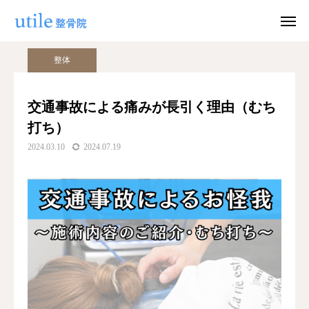
ブログ
整体
交通事故による痛みが長引く理由（むち打ち）
整体
WEB予約
お問い合わせ
交通事故による痛みが長引く理由（むち
打ち）
公式LINE
Instagram
2024.03.10
2024.07.19
ホーム
施術紹介
院長紹介
料金
適応症状