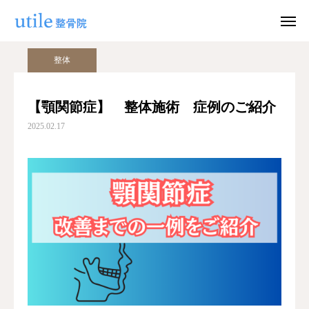
ブログ
整体
【顎関節症】 整体施術 症例のご紹介
整体
WEB予約
お問い合わせ
【顎関節症】 整体施術 症例のご紹介
2025.02.17
公式LINE
Instagram
ホーム
施術紹介
院長紹介
料金
適応症状