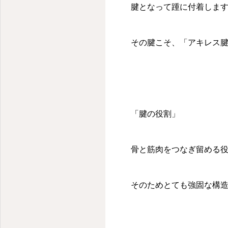
登戸駅の整骨院とパーソナルトレーニングならutile整骨院
腱となって踵に付着しま
その腱こそ、「アキレス
「腱の役割」
骨と筋肉をつなぎ留める
そのためとても強固な構