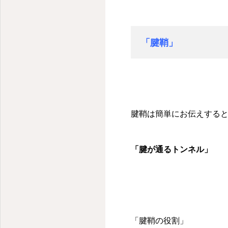
「腱鞘」
腱鞘は簡単にお伝えする
「腱が通るトンネル」
「腱鞘の役割」