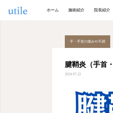
ブログ
手・手首の痛みや
ホーム
施術紹介
院長紹介
手・手首の痛みや不調
腱鞘炎（手首
2024.07.22