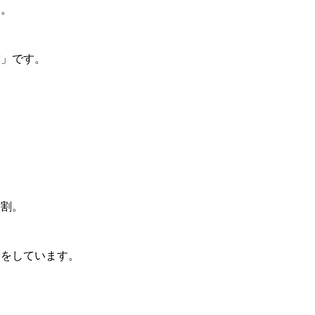
す。
腱」です。
役割。
造をしています。