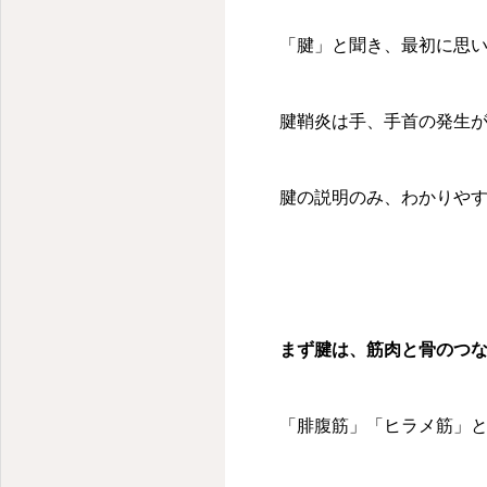
「腱」と聞き、最初に思
腱鞘炎は手、手首の発生
腱の説明のみ、わかりや
まず腱は、筋肉と骨のつ
「腓腹筋」「ヒラメ筋」