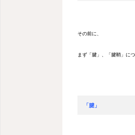
その前に、
まず「腱」、「腱鞘」に
「腱」