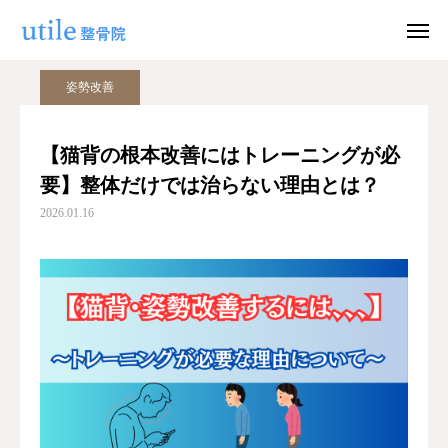
ブログ
姿勢改善
【猫背の根本改善にはトレーニングが必要】整体だけでは治らない理由とは？
姿勢改善
WEB予約
お問い合わせ
【猫背の根本改善にはトレーニングが必
要】整体だけでは治らない理由とは？
公式LINE
Instagram
2026.01.16
ホーム
施術紹介
院長紹介
料金
適応症状