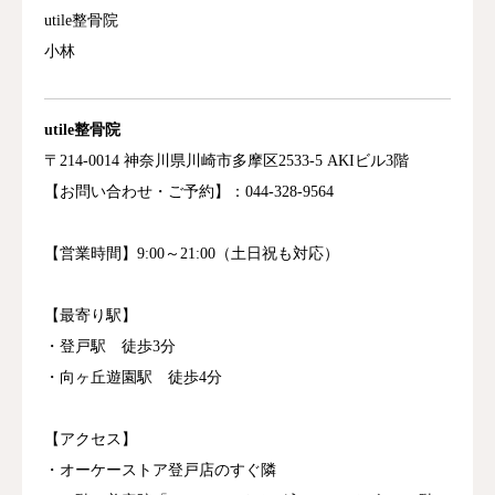
utile整骨院
小林
utile
整骨
院
〒214
-0014
神奈川
県
川崎
市
多摩
区2533-5 AKIビル3階
【お
問い合わせ・
ご
予約】：
044-328
-9564
【営業
時間】9
:
00～
21:
00（
土日
祝
も
対応）
【最寄り駅】
・登戸駅 徒歩3分
・向ヶ丘遊園駅 徒歩4分
【アクセス】
・オーケーストア登戸店のすぐ隣