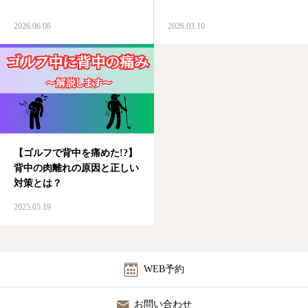
診療時間/アクセス
2026.06.06
2026.03.10
お問い合わせ
utileブログ
良くある質問
【ゴルフで背中を痛めた!?】
背中の肉離れの原因と正しい
対策とは？
2025.05.19
WEB予約
お問い合わせ