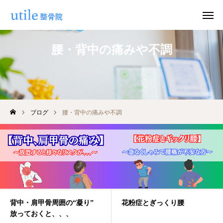
腰・背中の痛みや不調
WEB予約
お問い合わせ
公式LINE
Instagram
ブログ
腰・背中の痛みや不調
ホーム
施術紹介
院長紹介
料金
背中・肩甲骨周囲の“凝り”
花粉症とぎっくり腰
放っておくと、、、
適応症状