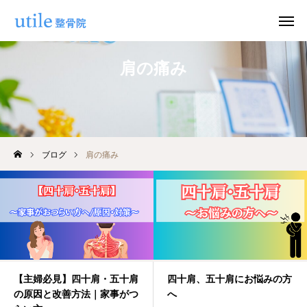
肩の痛み
WEB予約
お問い合わせ
公式LINE
Instagram
ブログ
肩の痛み
ホーム
施術紹介
院長紹介
料金
【主婦必見】四十肩・五十肩
四十肩、五十肩にお悩みの方
の原因と改善方法｜家事がつ
へ
適応症状