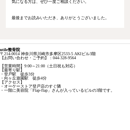
気になる方は、ぜひ一度ご相談ください。
最後までお読みいただき、ありがとうございました。
utile
整骨
院
〒214
-0014
神奈川
県
川崎
市
多摩
区2533-5 AKIビル3階
【お
問い合わせ・
ご
予約】：
044-328
-9564
【営業
時間】9
:
00～
21:
00（
土日
祝
も
対応）
【最寄り駅】
・登戸駅 徒歩3分
・向ヶ丘遊園駅 徒歩4分
【アクセス】
・オーケーストア登戸店のすぐ隣
・一階に美容院「Flap-flap」さんが入っているビルの3階です。