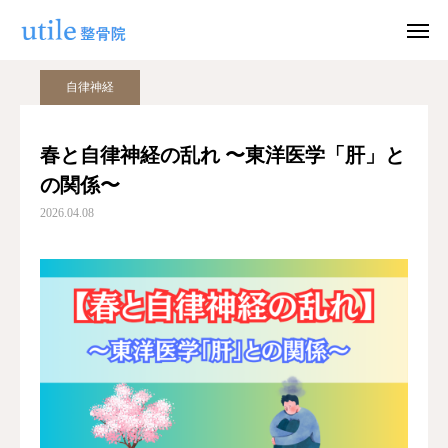
ブログ
自律神経
春と自律神経の乱れ 〜東洋医学「肝」との関係〜
自律神経
WEB予約
お問い合わせ
春と自律神経の乱れ 〜東洋医学「肝」と
の関係〜
公式LINE
Instagram
2026.04.08
ホーム
施術紹介
院長紹介
料金
適応症状