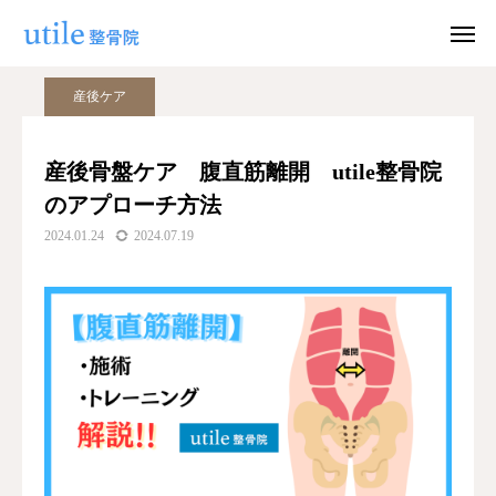
ブログ
産後ケア
産後骨盤ケア 腹直筋離開 utile整骨院のアプローチ方法
産後ケア
WEB予約
お問い合わせ
産後骨盤ケア 腹直筋離開 utile整骨院
のアプローチ方法
公式LINE
Instagram
2024.01.24
2024.07.19
ホーム
施術紹介
院長紹介
料金
適応症状