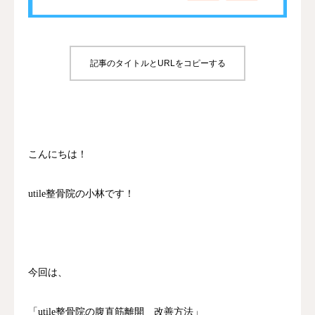
診療時間/アクセス
お問い合わせ
記事のタイトルとURLをコピーする
utileブログ
良くある質問
こんにちは！
utile整骨院の小林です！
今回は、
「utile整骨院の腹直筋離開 改善方法」