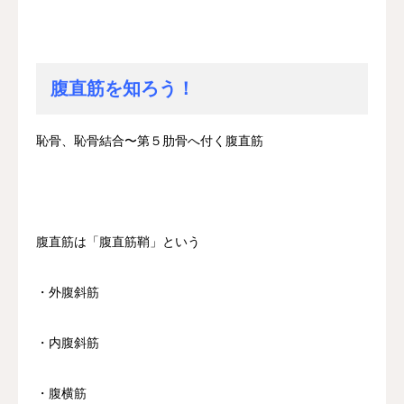
腹直筋を知ろう！
恥骨、恥骨結合〜第５肋骨へ付く腹直筋
腹直筋は「腹直筋鞘」という
・外腹斜筋
・内腹斜筋
・腹横筋