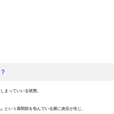
】
？
てしまっていいる状態。
包」
という肩関節を包んでいる膜に炎症が生じ、