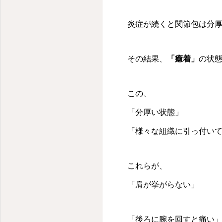
登戸駅の整骨院とパーソナルトレーニングならutile整骨院
炎症が続くと関節包は分
その結果、
「癒着」
の状
この、
「分厚い状態」
「様々な組織に引っ付い
これらが、
「肩が挙がらない」
「後ろに腕を回すと痛い