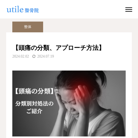
ブログ
整体
【頭痛の分類、アプローチ方法】
整体
WEB予約
お問い合わせ
【頭痛の分類、アプローチ方法】
2024.02.02
2024.07.19
公式LINE
Instagram
ホーム
施術紹介
院長紹介
料金
適応症状