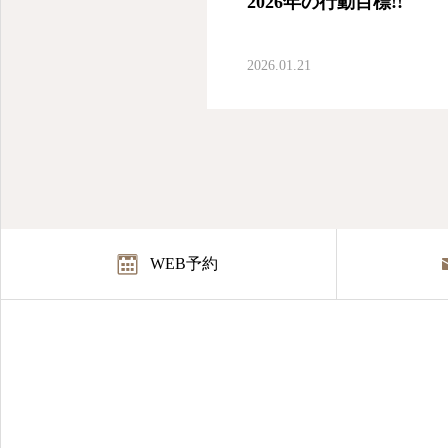
登戸駅の整骨院とパーソナルトレーニングならutile整骨院
2026年の行動目標!!
2026.01.21
WEB予約